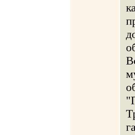
к
п
д
о
В
м
о
"
Т
г