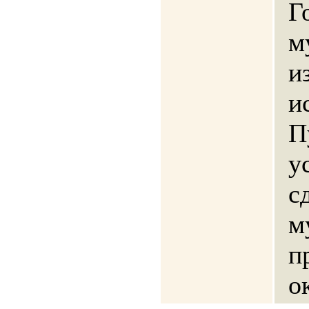
Г
м
и
и
П
у
с
м
п
о