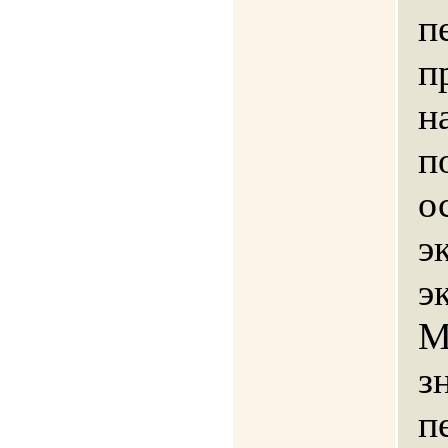
п
п
н
п
о
э
э
М
з
п