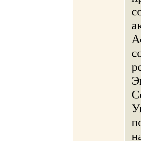
с
а
А
с
р
Э
С
У
п
н