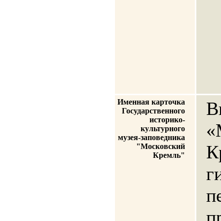
Именная карточка
В
Государственного
историко-
«
культурного
музея-заповедника
К
"Московский
Кремль"
г
п
п