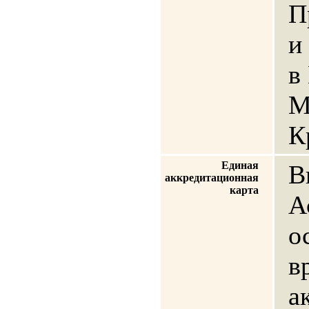
П
и
в
М
К
Единая
В
аккредитационная
карта
А
о
в
а