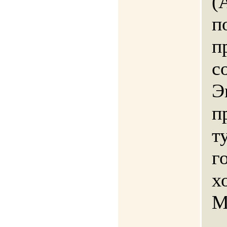
(
п
п
с
Э
п
т
г
х
М