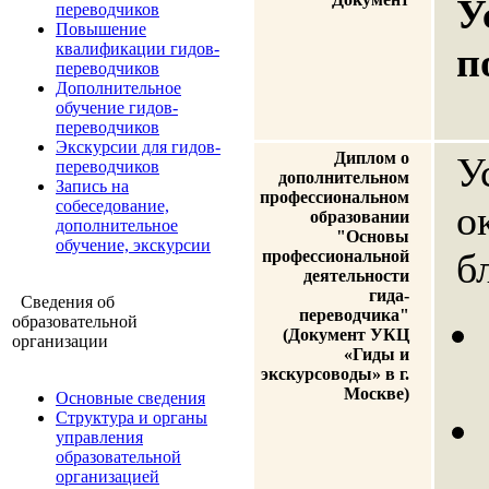
У
переводчиков
Повышение
квалификации гидов-
п
переводчиков
Дополнительное
обучение гидов-
переводчиков
Экскурсии для гидов-
Диплом о
У
переводчиков
дополнительном
Запись на
профессиональном
собеседование,
о
образовании
дополнительное
"Основы
обучение, экскурсии
б
профессиональной
деятельности
гида-
Сведения об
переводчика"
образовательной
(Документ УКЦ
организации
«Гиды и
экскурсоводы» в г.
Москве)
Основные сведения
Структура и органы
управления
образовательной
организацией