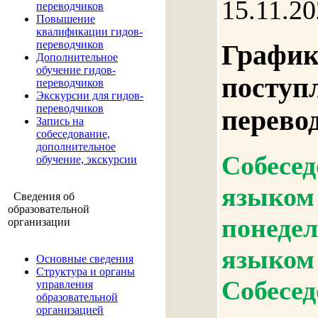
15.11.2
переводчиков
Повышение
квалификации гидов-
переводчиков
График
Дополнительное
обучение гидов-
поступ
переводчиков
Экскурсии для гидов-
переводчиков
перево
Запись на
собеседование,
дополнительное
Собесед
обучение, экскурсии
языком 
Сведения об
образовательной
понедел
организации
языком 
Основные сведения
Структура и органы
Собесед
управления
образовательной
организацией