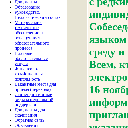
с редки
Документы
Образование
индиви
Руководство.
Педагогический состав
Материально-
Собесед
техническое
обеспечение и
языком 
оснащенность
образовательного
процесса
среду и
Платные
образовательные
Всем, к
услуги
Финансово-
электро
хозяйственная
деятельность
Вакантные места для
16 нояб
приема (перевода)
Стипендии и иные
информ
виды материальной
поддержки
Документы для
приглаш
скачивания
Обратная связь
указани
Объявления